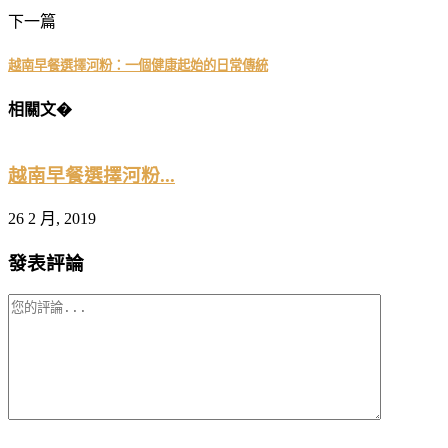
下一篇
越南早餐選擇河粉：一個健康起始的日常傳統
相關文�
越南早餐選擇河粉...
26 2 月, 2019
2
發表評論