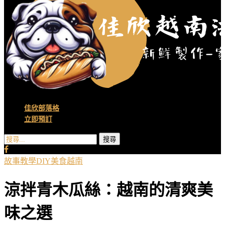
佳欣部落格
立即預訂
搜尋
故事
教學DIY
美食
越南
涼拌青木瓜絲：越南的清爽美
味之選