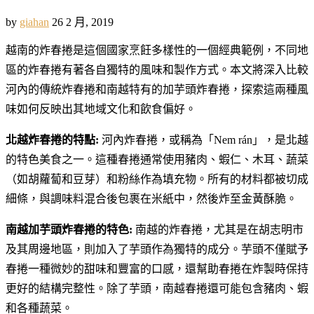
by
giahan
26 2 月, 2019
越南的炸春捲是這個國家烹飪多樣性的一個經典範例，不同地
區的炸春捲有著各自獨特的風味和製作方式。本文將深入比較
河內的傳統炸春捲和南越特有的加芋頭炸春捲，探索這兩種風
味如何反映出其地域文化和飲食偏好。
北越炸春捲的特點:
河內炸春捲，或稱為「Nem rán」，是北越
的特色美食之一。這種春捲通常使用豬肉、蝦仁、木耳、蔬菜
（如胡蘿蔔和豆芽）和粉絲作為填充物。所有的材料都被切成
細條，與調味料混合後包裹在米紙中，然後炸至金黃酥脆。
南越加芋頭炸春捲的特色:
南越的炸春捲，尤其是在胡志明市
及其周邊地區，則加入了芋頭作為獨特的成分。芋頭不僅賦予
春捲一種微妙的甜味和豐富的口感，還幫助春捲在炸製時保持
更好的結構完整性。除了芋頭，南越春捲還可能包含豬肉、蝦
和各種蔬菜。