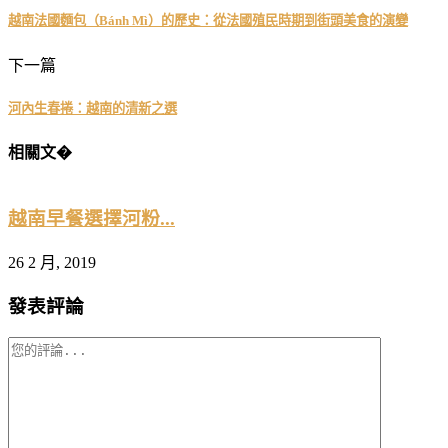
越南法國麵包（Bánh Mì）的歷史：從法國殖民時期到街頭美食的演變
下一篇
河內生春捲：越南的清新之選
相關文�
越南早餐選擇河粉...
26 2 月, 2019
2
發表評論