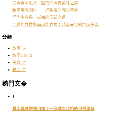
涼拌青木瓜絲：越南的清爽美味之選
越南煉乳咖啡：一杯甜蜜的咖啡革命
河內生春捲：越南的清新之選
北越炸春捲與南越炸春捲：越南美食的地域差異
分類
故事
(5)
教學DIY
(3)
美食
(7)
越南
(7)
熱門文�
1
越南早餐選擇河粉：一個健康起始的日常傳統